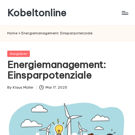
Kobeltonline
Skip
to
content
Home
»
Energiemanagement: Einsparpotenziale
Posted
Ausgaben
in
Energiemanagement:
Einsparpotenziale
By
Klaus Müller
Mai 17, 2025
Posted
by