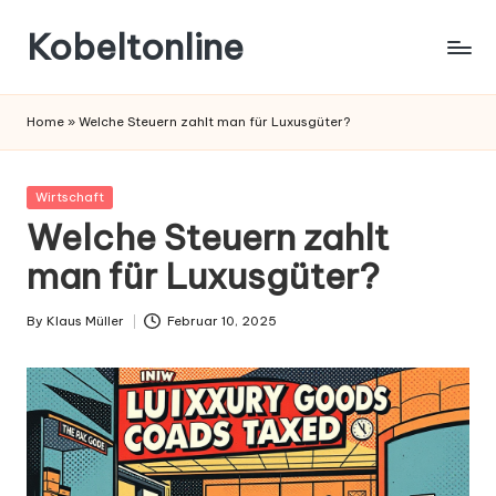
Kobeltonline
Skip
to
content
Home
»
Welche Steuern zahlt man für Luxusgüter?
Posted
Wirtschaft
in
Welche Steuern zahlt
man für Luxusgüter?
By
Klaus Müller
Februar 10, 2025
Posted
by