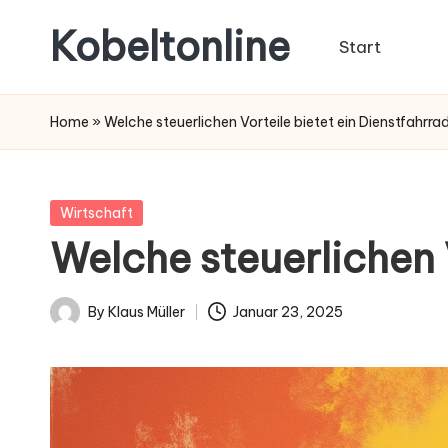
Kobeltonline
Start
Skip
to
content
Home
»
Welche steuerlichen Vorteile bietet ein Dienstfahrra
Posted
Wirtschaft
in
Welche steuerlichen 
By
Klaus Müller
Januar 23, 2025
Posted
by